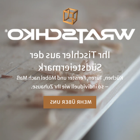
Ihr Tischler aus der
Südsteiermark
Küchen, Türen, Fenster und Möbel nach Maß
– so individuell wie Ihr Zuhause.
MEHR ÜBER UNS