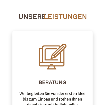
UNSERE PROJEKTE
UNSERE
LEISTUNGEN
Ob Dachschräge, kleine Nische oder
einfach ein besonderes Wohngefühl:
Möbel vom Tischler bedeuten
durchdachte, langlebige Lösungen.
Entdecken Sie ausgewählte Projekte,
die zeigen, wie aus Ideen individuelle
Lösungen aus Holz werden.
PROJEKTE ANSEHEN
BERATUNG
Wir begleiten Sie von der ersten Idee
bis zum Einbau und stehen Ihnen
dabei stets mit individueller